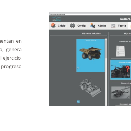
mentan en
no, genera
 ejercicio.
 progreso