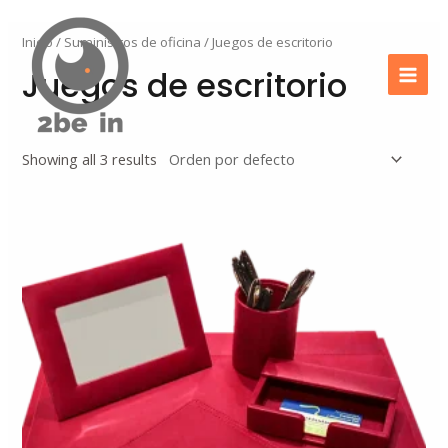
Ir
Mai
al
Inicio
/
Suministros de oficina
/ Juegos de escritorio
Men
contenido
Juegos de escritorio
Showing all 3 results