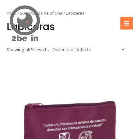
Ir
Mai
al
Inicio
/
Suministros de oficina
/ Lapiceras
Men
contenido
Lapiceras
Showing all 9 results