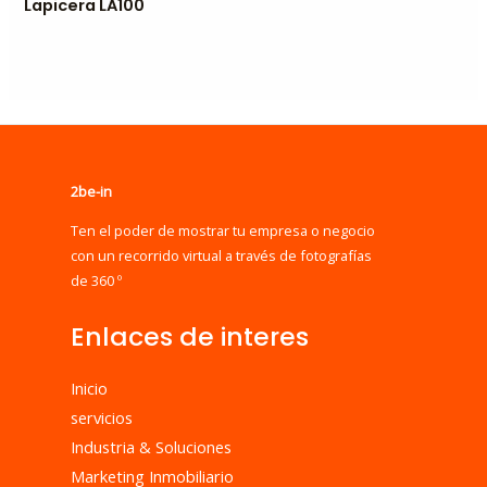
Lapicera LA100
2be-in
Ten el poder de mostrar tu empresa o negocio
con un recorrido virtual a través de fotografías
de 360 º
Enlaces de interes
Inicio
servicios
Industria & Soluciones
Marketing Inmobiliario