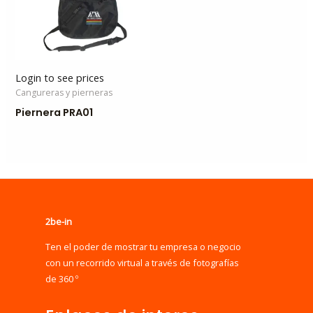
Login to see prices
Cangureras y pierneras
Piernera PRA01
2be-in
Ten el poder de mostrar tu empresa o negocio
con un recorrido virtual a través de fotografías
de 360 º