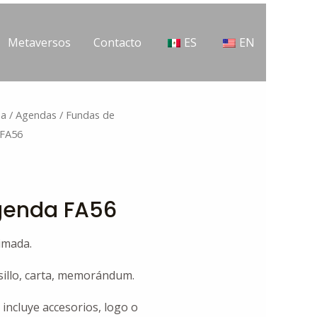
Metaversos
Contacto
ES
EN
na
/
Agendas
/
Fundas de
 FA56
genda FA56
imada.
sillo, carta, memorándum.
 incluye accesorios, logo o