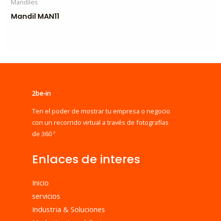
Mandiles
Mandil MAN11
2be-in
Ten el poder de mostrar tu empresa o negocio
con un recorrido virtual a través de fotografías
de 360 º
Enlaces de interes
Inicio
servicios
Industria & Soluciones