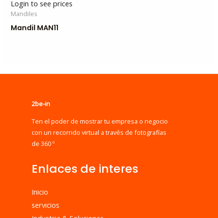
Login to see prices
Mandiles
Mandil MAN11
2be-in
Ten el poder de mostrar tu empresa o negocio
con un recorrido virtual a través de fotografías
de 360 º
Enlaces de interes
Inicio
servicios
Industria & Soluciones