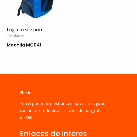
Login to see prices
Escolares
Mochila MC041
2be-in
Ten el poder de mostrar tu empresa o negocio
con un recorrido virtual a través de fotografías
de 360 º
Enlaces de interes