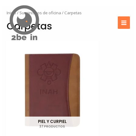
Ir
Mai
al
Inicio
/
Suministros de oficina
/ Carpetas
Men
contenido
Carpetas
PIEL Y CURPIEL
37 PRODUCTOS