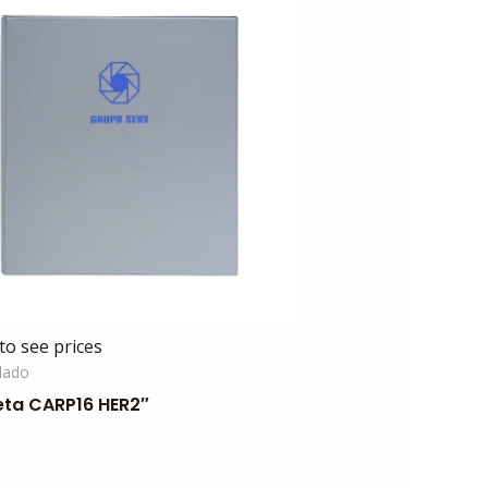
to see prices
llado
ta CARP16 HER2″