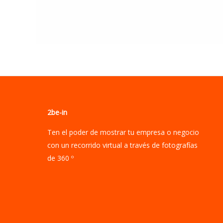
2be-in
Ten el poder de mostrar tu empresa o negocio
con un recorrido virtual a través de fotografías
de 360 º