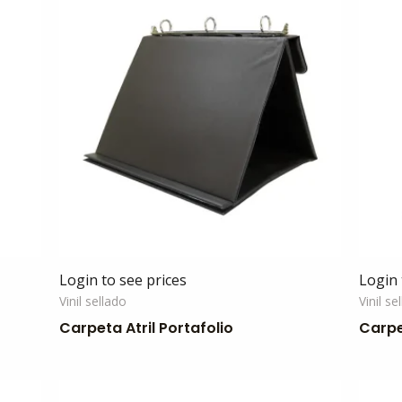
Login to see prices
Login 
Vinil sellado
Vinil se
Carpeta Atril Portafolio
Carpe