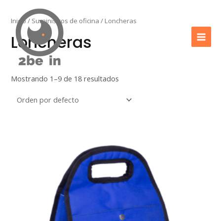
Ir
Mai
al
Inicio
/
Suministros de oficina
/ Loncheras
Men
contenido
Loncheras
Mostrando 1–9 de 18 resultados