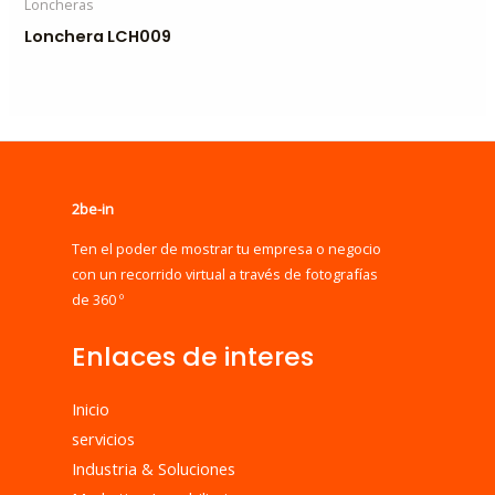
Loncheras
Lonchera LCH009
2be-in
Ten el poder de mostrar tu empresa o negocio
con un recorrido virtual a través de fotografías
de 360 º
Enlaces de interes
Inicio
servicios
Industria & Soluciones