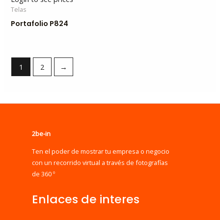
Telas
Portafolio P824
1
2
→
2be-in
Ten el poder de mostrar tu empresa o negocio
con un recorrido virtual a través de fotografías
de 360 º
Enlaces de interes