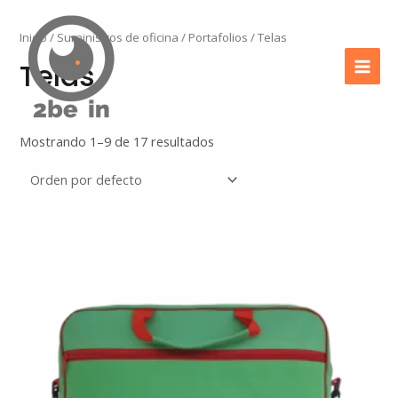
Ir
Mai
al
Inicio
/
Suministros de oficina
/
Portafolios
/ Telas
Men
contenido
Telas
Mostrando 1–9 de 17 resultados