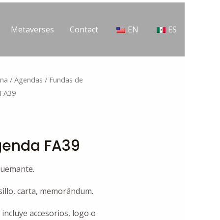
Metaverses
Contact
EN
ES
ina
/
Agendas
/
Fundas de
 FA39
genda FA39
Quemante.
sillo, carta, memorándum.
 incluye accesorios, logo o