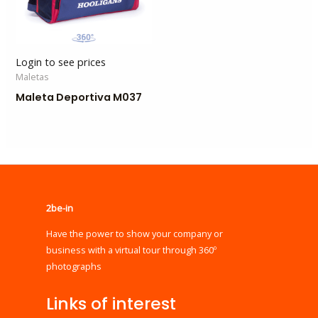
Login to see prices
Maletas
Maleta Deportiva M037
2be-in
Have the power to show your company or
business with a virtual tour through 360º
photographs
Links of interest