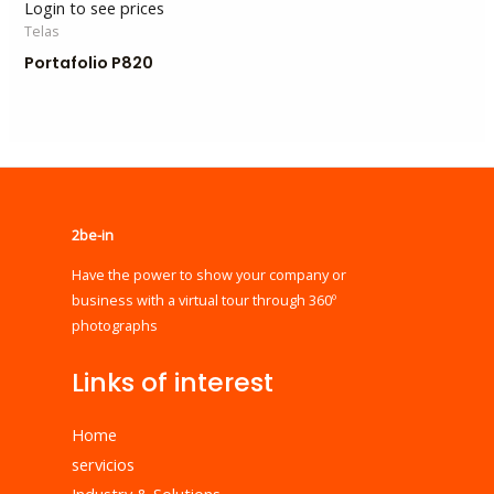
Login to see prices
Telas
Portafolio P820
2be-in
Have the power to show your company or
business with a virtual tour through 360º
photographs
Links of interest
Home
servicios
Industry & Solutions