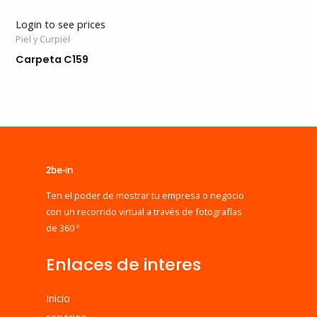
Login to see prices
Piel y Curpiel
Carpeta C159
2be-in
Ten el poder de mostrar tu empresa o negocio
con un recorrido virtual a través de fotografías
de 360 º
Enlaces de interes
Inicio
servicios