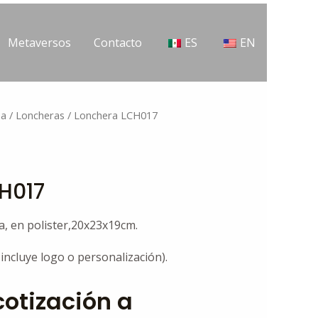
Metaversos
Contacto
ES
EN
na
/
Loncheras
/ Lonchera LCH017
H017
a, en polister,20x23x19cm.
 incluye logo o personalización).
 cotización a