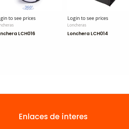
gin to see prices
Login to see prices
ncheras
Loncheras
onchera LCH016
Lonchera LCH014
Enlaces de interes