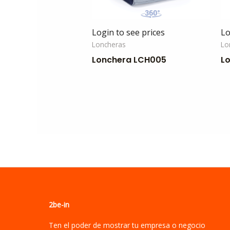
Login to see prices
Lo
Loncheras
Lo
Lonchera LCH005
L
2be-in
Ten el poder de mostrar tu empresa o negocio