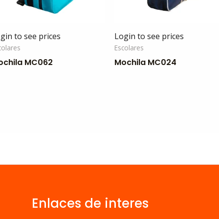
gin to see prices
Login to see prices
colares
Escolares
ochila MC062
Mochila MC024
Enlaces de interes