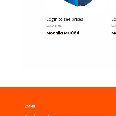
Login to see prices
Lo
Escolares
Es
Mochila MC064
M
2be-in