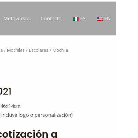
Metaversos
Contacto
ES
EN
na
/
Mochilas
/
Escolares
/ Mochila
021
4x46x14cm.
 incluye logo o personalización).
 cotización a