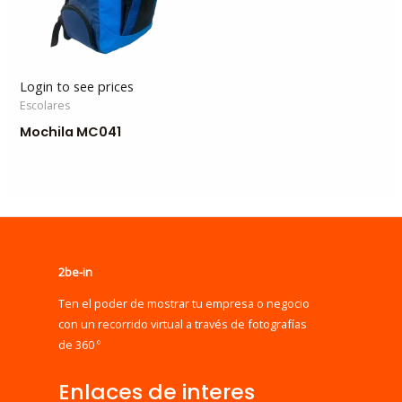
Login to see prices
Escolares
Mochila MC041
2be-in
Ten el poder de mostrar tu empresa o negocio
con un recorrido virtual a través de fotografías
de 360 º
Enlaces de interes