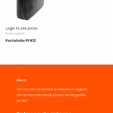
Login to see prices
Piel y curpiel
Portafolio PF412
2be-in
Ten el poder de mostrar tu empresa o negocio
con un recorrido virtual a través de fotografías
de 360 º